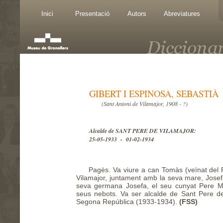
Inici
Presentació
Autors
Abreviatures
GIBERT I ESPINOSA, SEBASTIÀ
(Sant Antoni de Vilamajor, 1908 - ?)
Alcalde de SANT PERE DE VILAMAJOR:
25-05-1933 - 01-02-1934
Pagès. Va viure a can Tomàs (veïnat del 
Vilamajor, juntament amb la seva mare, Josef
seva germana Josefa, el seu cunyat Pere Ma
seus nebots. Va ser alcalde de Sant Pere de
Segona República (1933-1934).
(FSS)