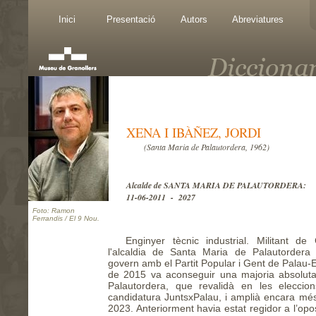
Inici
Presentació
Autors
Abreviatures
XENA I IBÀÑEZ, JORDI
(Santa Maria de Palautordera, 1962)
Alcalde de SANTA MARIA DE PALAUTORDERA:
11-06-2011 - 2027
Foto: Ramon
Ferrandis / El 9 Nou.
Enginyer tècnic industrial. Militant d
l'alcaldia de Santa Maria de Palautordera 
govern amb el Partit Popular i Gent de Palau-
de 2015 va aconseguir una majoria absoluta
Palautordera, que revalidà en les elecci
candidatura JuntsxPalau, i amplià encara més
2023. Anteriorment havia estat regidor a l’opos