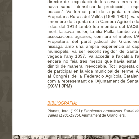
director de l’explotació de les seves terres r
havia sabut intensificar la producció, i es
boscos”. Va formar part de la junta directiv
Propietaris Rurals del Vallès (1898-1901), va 
i membre de la junta de la Cambra Agrícola de
i des del 1918 també fou membre del IACSI.
mort, la seva muller, Emília Piella, també va 
associacions agràries, com ara el mateix IAC
Propietaris del partit judicial de Granoller
nissaga amb una àmplia experiència al cap
municipals, va ser escollit regidor de Santa
vegada l’any 1897. Va accedir a l’alcaldia l
encara no feia tres mesos que havia estat 
dimitir de manera irrevocable. Tot i aquesta d
de participar en la vida municipal del terme. Ai
al Congrés de la Federació Agrícola Catala
com a representant de l’Ajuntament de Santa
(XCV i JPM)
BIBLIOGRAFIA:
Planas, Jordi (1991):
Propietaris organitzats. Estudi 
Vallès (1901-1935)
, Ajuntament de Granollers.