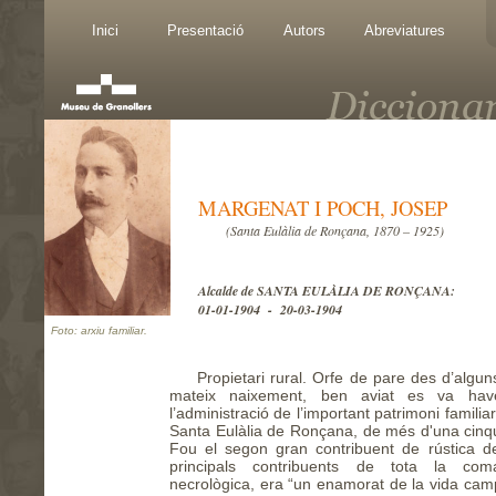
Inici
Presentació
Autors
Abreviatures
MARGENAT I POCH, JOSEP
(Santa Eulàlia de Ronçana, 1870 – 1925)
Alcalde de SANTA EULÀLIA DE RONÇANA:
01-01-1904 - 20-03-1904
Foto: arxiu familiar.
Propietari rural. Orfe de pare des d’algu
mateix naixement, ben aviat es va hav
l’administració de l’important patrimoni famil
Santa Eulàlia de Ronçana, de més d'una cinq
Fou el segon gran contribuent de rústica de
principals contribuents de tota la co
necrològica, era “un enamorat de la vida camper