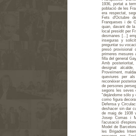
1936, portat a ter
població de les Fra
era respectat, se
Fets d'Octubre d
Franqueses i de G
quan, davant de la
local presidit per 
desmanes [...] em
inseguras y solic
preguntar su vocaci
presó provisional
primeres mesures a
filla del general Ga
Amb posterioritat
designat alcalde
Proveïment, maldan
queviures per al
reconèixer posterio
de persones perseg
segons les seves e
"dejándome sólo y e
como figura decor
Defensa y Circula
deshacer sin dar c
de maig de 1938 v
Josep Comas i Mas
l'acusació d'espion
Model de Barcelona
les Brigades Inter
presoner per l’ex