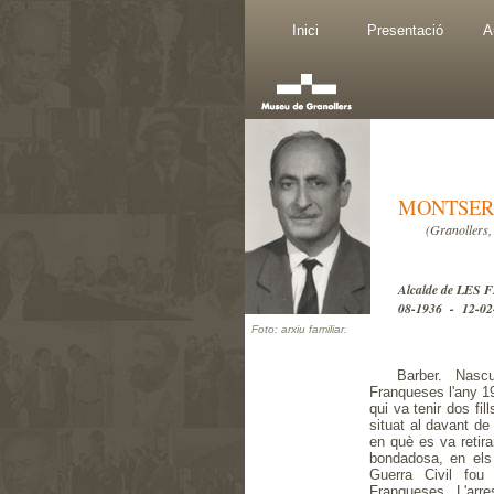
Inici
Presentació
A
MONTSER
(Granollers,
Alcalde de LE
08-1936 - 12-02
Foto: arxiu familiar.
Barber. Nasc
Franqueses l'any 1
qui va tenir dos fil
situat al davant de 
en què es va retira
bondadosa, en els
Guerra Civil fou 
Franqueses. L'arre