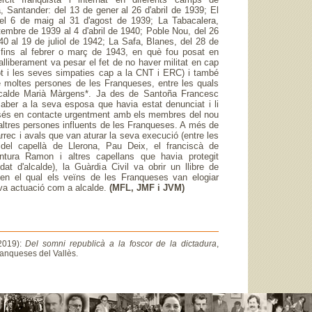
 Santander: del 13 de gener al 26 d'abril de 1939; El
del 6 de maig al 31 d'agost de 1939; La Tabacalera,
tembre de 1939 al 4 d'abril de 1940; Poble Nou, del 26
0 al 19 de juliol de 1942; La Safa, Blanes, del 28 de
fins al febrer o març de 1943, en què fou posat en
 alliberament va pesar el fet de no haver militat en cap
(tot i les seves simpaties cap a la CNT i ERC) i també
e moltes persones de les Franqueses, entre les quals
alcalde Marià Màrgens*. Ja des de Santoña Francesc
saber a la seva esposa que havia estat denunciat i li
és en contacte urgentment amb els membres del nou
altres persones influents de les Franqueses. A més de
rrec i avals que van aturar la seva execució (entre les
 del capellà de Llerona, Pau Deix, el franciscà de
ntura Ramon i altres capellans que havia protegit
at d'alcalde), la Guàrdia Civil va obrir un llibre de
 en el qual els veïns de les Franqueses van elogiar
va actuació com a alcalde.
(MFL, JMF i JVM)
2019):
Del somni republicà a la foscor de la dictadura
,
anqueses del Vallès.