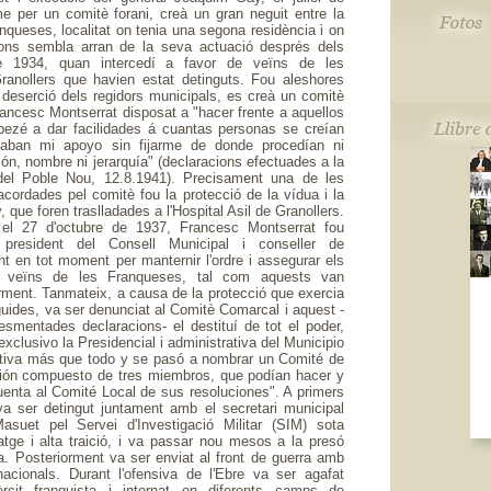
me per un comitè forani, creà un gran neguit entre la
nqueses, localitat on tenia una segona residència i on
gons sembla arran de la seva actuació després dels
e 1934, quan intercedí a favor de veïns de les
ranollers que havien estat detinguts. Fou aleshores
 deserció dels regidors municipals, es creà un comitè
Francesc Montserrat disposat a "hacer frente a aquellos
pezé a dar facilidades á cuantas personas se creían
itaban mi apoyo sin fijarme de donde procedían ni
ón, nombre ni jerarquía" (declaracions efectuades a la
 del Poble Nou, 12.8.1941). Precisament una de les
cordades pel comitè fou la protecció de la vídua i la
y, que foren traslladades a l'Hospital Asil de Granollers.
, el 27 d'octubre de 1937, Francesc Montserrat fou
, president del Consell Municipal i conseller de
t en tot moment per manternir l'ordre i assegurar els
s veïns de les Franqueses, tal com aquests van
rment. Tanmateix, a causa de la protecció que exercia
uides, va ser denunciat al Comitè Comarcal i aquest -
smentades declaracions- el destituí de tot el poder,
xclusivo la Presidencial i administrativa del Municipio
ativa más que todo y se pasó a nombrar un Comité de
ción compuesto de tres miembros, que podían hacer y
uenta al Comité Local de sus resoluciones". A primers
a ser detingut juntament amb el secretari municipal
uet pel Servei d'Investigació Militar (SIM) sota
atge i alta traició, i va passar nou mesos a la presó
. Posteriorment va ser enviat al front de guerra amb
nacionals. Durant l'ofensiva de l'Ebre va ser agafat
èrcit franquista i internat en diferents camps de