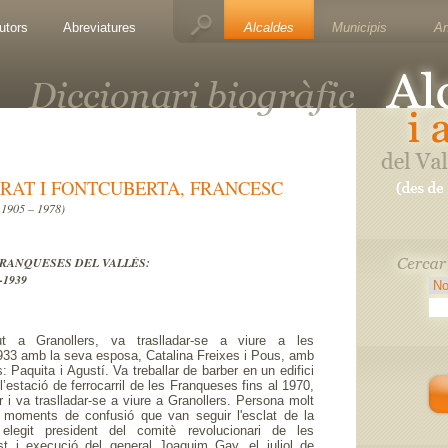
utors
Abreviatures
Alcaldes
Municipis
A
RAT I FONTCUBERTA, FRANCESC
 1905 – 1978)
S FRANQUESES DEL VALLÈS:
-1939
ut a Granollers, va traslladar-se a viure a les
933 amb la seva esposa, Catalina Freixes i Pous, amb
ls: Paquita i Agustí. Va treballar de barber en un edifici
l’estació de ferrocarril de les Franqueses fins al 1970,
r i va traslladar-se a viure a Granollers. Persona molt
 moments de confusió que van seguir l'esclat de la
elegit president del comitè revolucionari de les
st i execució del general Joaquim Gay, el juliol de