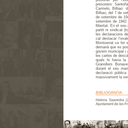
presoners: Santoña,
Carmelo, Bilbao: 
Bilbao, del 7 de se
de setembre de 194
setembre de 1942 
llibertat. En el seu
partit ni sindicat 
les declaracions d
cal destacar l’ex
Montserrat va fer 
demanà que es pos
govern municipal i 
les cartes de descà
quals hi havia la
Granollers Bonave
durant el seu mand
declaració pública
massivament la se
BIBLIOGRAFIA:
Helena Saavedra (
Ajuntament de les Fr