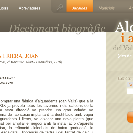
utors
Abreviatures
Alcaldes
Municipis
A
I RIERA, JOAN
trac, el Maresme, 1880 – Granollers, 1926)
ANOLLERS:
-04-1920
comprar una fàbrica d'aiguardents (can Valls) que a la
XIX ja proveïa totes les tavernes i els cafetins de la
la seva direcció va prendre una gran volada: va
ema de fabricació implantant la destil·lació amb vapor
iguardents i licors, va aixecar una nova planta (que
a) per ampliar el negoci amb la instal·lació d'aparells
risa, la refinació d'alcohols de baixa graduació, la
 escaldats i l'obtenció de tartrà i del tartrat de calç, i