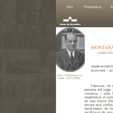
Inici
Presentació
A
MONTAÑÀ 
(Caldes d'Es
Alcalde de GR
01-01-1918 - 01
Foto: Publicacions La
Gralla, 1930 (HMG).
Fabricant. Va 
primeria del segle 
comarca, i sota 
modernitzar el sist
de tota classe d'a
encara avui continu
destil·ladors de b
rectificació de vins