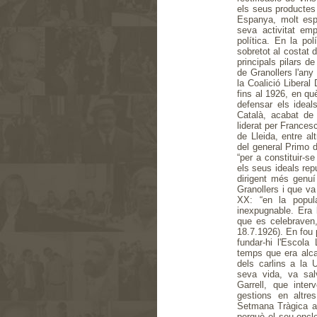
els seus productes
Espanya, molt esp
seva activitat empr
política. En la pol
sobretot al costat d
principals pilars d
de Granollers l'any
la Coalició Liberal
fins al 1926, en q
defensar els ideals
Català, acabat de
liderat per Frances
de Lleida, entre al
del general Primo d
“per a constituir-s
els seus ideals rep
dirigent més genuí 
Granollers i que va 
XX: “en la popul
inexpugnable. Era
que es celebraven,
18.7.1926). En fou
fundar-hi l'Escola
temps que era alcal
dels carlins a la U
seva vida, va sal
Garrell, que inte
gestions en altre
Setmana Tràgica a 
perquè el seu oncl