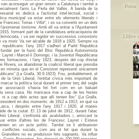
 van aconseguir un gran renom a Catalunya i també a
ecialment l'anís La Perla del Vallès. A banda de la
esarial es dedicà a l'activitat intel·lectual, social i
ítica municipal va estar entre els elements liberals i
e Francesc Torras i Villà*, i es va convertir en un dels
e l'anomenat
torrisme
. Amb ell va entrar a l'Ajuntament
 1915, formant part de la candidatura anticaciquista de
 Demòcrata, i va ser regidor en successius consistoris
uè va morir. Va ser alcalde de 1918 a 1920. Sempre va
 republicans: l'any 1917 s'adherí al Partit Republicà
 fundar per la fusió del Bloc Republicà Autonomista
c Layret i Marcel·lí Domingo, i la Joventut Republicana
tres formacions, i l'any 1923, després del cop d'estat
e Rivera, va abandonar la coalició liberal que presidia
e en minoria que en el Consistori representi únicament
ublicans” (
La Gralla
, 30.9.1923). Fou, probablement, el
de la Unió Liberal, l'entitat cívica més important de
marcar la política local durant el primer terç del segle
ar associació s'havia fet fort com en un baluart
 la seva casa. No mancava mai a cap de les festes
 ni a cap dels actes que allí tenien lloc” (
La Gralla
,
 president en dos moments: de 1912 a 1913, en què va
 Laica, i després entre l'any 1917 i 1920, al mateix
de de la ciutat. El 13 de juliol de 1912, durant l'atac
nió Liberal, s'enfrontà als avalotadors i, arriscant la
var entre d'altres les de Francesc Layret i Esteve
rvenien en un acte polític. També se li atribueixen
s conflictes socials, com ara el fet que durant la
Granollers no es produïssin fets sagnants. Va influir
e, Genís Pereanton, fes donació de 100.000 pessetes