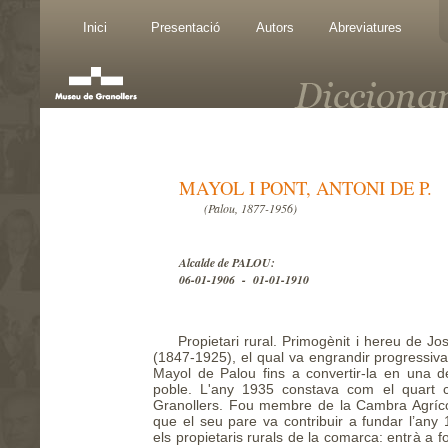
Inici
Presentació
Autors
Abreviatures
MAYOL I PONT, ANTONI DE P.
(Palou, 1877-1956)
Alcalde de PALOU:
06-01-1906 - 01-01-1910
Propietari rural. Primogènit i hereu de Jo
(1847-1925), el qual va engrandir progressiv
Mayol de Palou fins a convertir-la en una 
poble. L'any 1935 constava com el quart co
Granollers. Fou membre de la Cambra Agrícola
que el seu pare va contribuir a fundar l’any
els propietaris rurals de la comarca: entrà a 