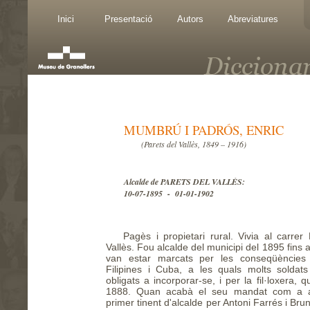
Inici
Presentació
Autors
Abreviatures
MUMBRÚ I PADRÓS, ENRIC
(Parets del Vallès, 1849 – 1916)
Alcalde de PARETS DEL VALLÈS:
10-07-1895 - 01-01-1902
Pagès i propietari rural. Vivia al carre
Vallès. Fou alcalde del municipi del 1895 fins
van estar marcats per les conseqüències
Filipines i Cuba, a les quals molts soldat
obligats a incorporar-se, i per la fil·loxera, 
1888. Quan acabà el seu mandat com a al
primer tinent d'alcalde per Antoni Farrés i Brun