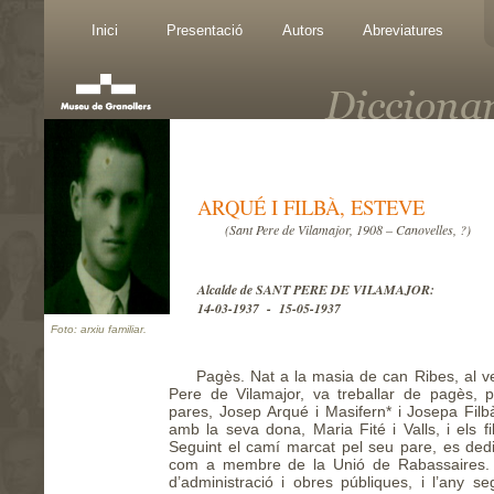
Inici
Presentació
Autors
Abreviatures
ARQUÉ I FILBÀ, ESTEVE
(Sant Pere de Vilamajor, 1908 – Canovelles, ?)
Alcalde de SANT PERE DE VILAMAJOR:
14-03-1937 - 15-05-1937
Foto: arxiu familiar.
Pagès. Nat a la masia de can Ribes, al v
Pere de Vilamajor, va treballar de pagès, 
pares, Josep Arqué i Masifern* i Josepa Filb
amb la seva dona, Maria Fité i Valls, i els fi
Seguint el camí marcat pel seu pare, es dedic
com a membre de la Unió de Rabassaires. 
d’administració i obres públiques, i l’any se