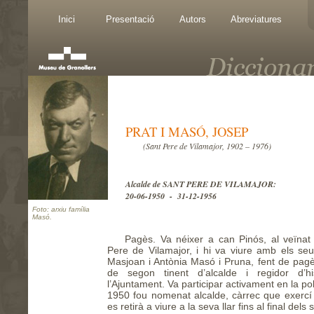
Inici
Presentació
Autors
Abreviatures
PRAT I MASÓ, JOSEP
(Sant Pere de Vilamajor, 1902 – 1976)
Alcalde de SANT PERE DE VILAMAJOR:
20-06-1950 - 31-12-1956
Foto: arxiu família
Masó.
Pagès. Va néixer a can Pinós, al veïna
Pere de Vilamajor, i hi va viure amb els seu
Masjoan i Antònia Masó i Pruna, fent de pagè
de segon tinent d’alcalde i regidor d’
l’Ajuntament. Va participar activament en la polí
1950 fou nomenat alcalde, càrrec que exercí 
es retirà a viure a la seva llar fins al final dels