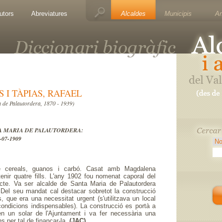
utors
Abreviatures
Alcaldes
Municipis
A
 I TÀPIAS, RAFAEL
 de Palautordera, 1870 - 1939)
NTA MARIA DE PALAUTORDERA:
-07-1909
e cereals, guanos i carbó. Casat amb Magdalena
tenir quatre fills. L'any 1902 fou nomenat caporal del
icte. Va ser alcalde de Santa Maria de Palautordera
 Del seu mandat cal destacar sobretot la construcció
, que era una necessitat urgent (s'utilitzava un local
condicions indispensables). La construcció es portà a
en un solar de l'Ajuntament i va fer necessària una
s per tal de finançar-la.
(JAC)