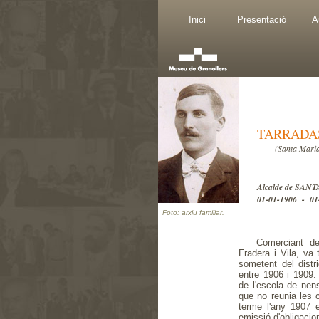
Inici
Presentació
A
TARRADAS
(Santa Maria
Alcalde de SA
01-01-1906 - 01
Foto: arxiu familiar.
Comerciant d
Fradera i Vila, va 
sometent del distr
entre 1906 i 1909.
de l'escola de nens
que no reunia les 
terme l'any 1907 
emissió d'obligacion