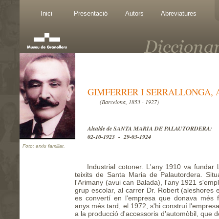
Inici
Presentació
Autors
Abreviatures
GIMFERRER I SERRALLONGA, 
(Barcelona, 1853 - 1927)
Alcalde de SANTA MARIA DE PALAUTORDERA:
02-10-1923 - 29-03-1924
Foto: arxiu familiar.
Industrial cotoner. L'any 1910 va fundar 
teixits de Santa Maria de Palautordera. Situ
l'Arimany (avui can Balada), l'any 1921 s'empl
grup escolar, al carrer Dr. Robert (aleshores 
es convertí en l'empresa que donava més fe
anys més tard, el 1972, s'hi construí l'empres
a la producció d'accessoris d'automòbil, que 