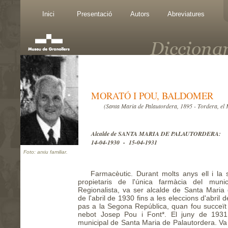
Inici
Presentació
Autors
Abreviatures
MORATÓ I POU, BALDOMER
(Santa Maria de Palautordera, 1895 - Tordera, el
Alcalde de SANTA MARIA DE PALAUTORDERA:
14-04-1930 - 15-04-1931
Foto: arxiu familiar.
Farmacèutic. Durant molts anys ell i la 
propietaris de l'única farmàcia del munic
Regionalista, va ser alcalde de Santa Maria
de l'abril de 1930 fins a les eleccions d'abri
pas a la Segona República, quan fou succeït 
nebot Josep Pou i Font*. El juny de 1931
municipal de Santa Maria de Palautordera. Va f