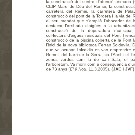
la construcció del centre d'atenció primària (
CEIP Mare de Déu del Remei, la construcció
carretera del Remei, la carretera de Pala
construcció del pont de la Tordera i la via del
el seu mandat que s'amplià l'abocador de le
destacar l'arribada d'aigües a la urbanitza
construcció de la depuradora municipal, 
col·lectors d'aigües residuals del Pont Trenca
construcció de la piscina coberta de la Font Ma
l'inici de la nova biblioteca Ferran Soldevila.
que va ocupar l'alcaldia es van emprendre el
Remei, del barri de la Serra, ca l'Abril i el 
zones verdes com la de can Sala, el pa
l'arborètum. Va morir com a conseqüència d'un 
de 73 anys (
El 9 Nou
, 11.3.2005).
(JAC i JVF)