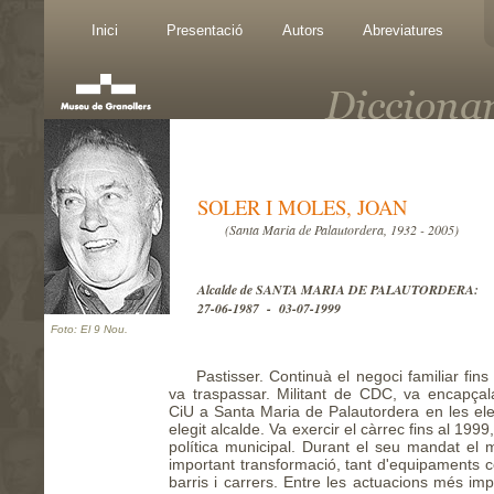
Inici
Presentació
Autors
Abreviatures
SOLER I MOLES, JOAN
(Santa Maria de Palautordera, 1932 - 2005)
Alcalde de SANTA MARIA DE PALAUTORDERA:
27-06-1987 - 03-07-1999
Foto: El 9 Nou.
Pastisser. Continuà el negoci familiar fins 
va traspassar. Militant de CDC, va encapçal
CiU a Santa Maria de Palautordera en les ele
elegit alcalde. Va exercir el càrrec fins al 19
política municipal. Durant el seu mandat el 
important transformació, tant d'equipaments 
barris i carrers. Entre les actuacions més imp