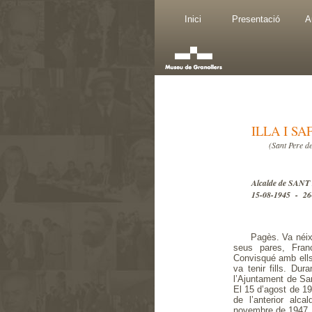
Inici
Presentació
A
ILLA I SA
(Sant Pere d
Alcalde de SA
15-08-1945 - 26
Pagès. Va néix
seus pares, Fran
Convisqué amb ells 
va tenir fills. Du
l’Ajuntament de San
El 15 d’agost de 19
de l’anterior alc
novembre de 1947