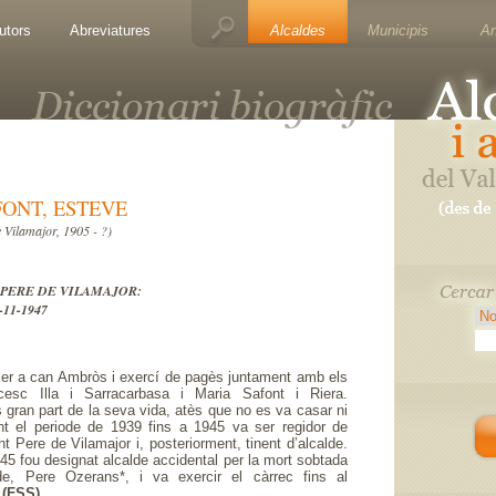
utors
Abreviatures
Alcaldes
Municipis
A
FONT, ESTEVE
e Vilamajor, 1905 - ?)
NT PERE DE VILAMAJOR:
-11-1947
er a can Ambròs i exercí de pagès juntament amb els
cesc Illa i Sarracarbasa i Maria Safont i Riera.
gran part de la seva vida, atès que no es va casar ni
rant el periode de 1939 fins a 1945 va ser regidor de
t Pere de Vilamajor i, posteriorment, tinent d’alcalde.
45 fou designat alcalde accidental per la mort sobtada
alde, Pere Ozerans*, i va exercir el càrrec fins al
.
(FSS)