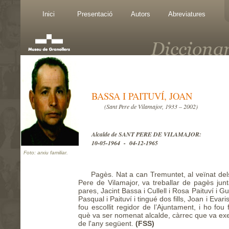
Inici
Presentació
Autors
Abreviatures
BASSA I PAITUVÍ, JOAN
(Sant Pere de Vilamajor, 1933 – 2002)
Alcalde de SANT PERE DE VILAMAJOR:
10-05-1964 - 04-12-1965
Foto: arxiu familiar.
Pagès. Nat a can Tremuntet, al veïnat de
Pere de Vilamajor, va treballar de pagès ju
pares, Jacint Bassa i Cullell i Rosa Paituví i G
Pasqual i Paituví i tingué dos fills, Joan i Evari
fou escollit regidor de l’Ajuntament, i ho fou
què va ser nomenat alcalde, càrrec que va exe
de l'any següent.
(FSS)