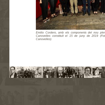
Emilio Cordero, amb els components del nou plen
Canovelles constituït el 15 de juny de 2019 (Fot
Canovelles).