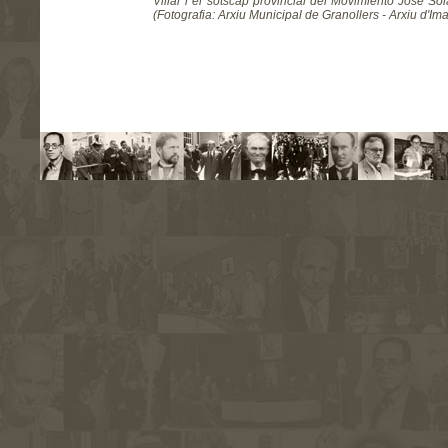
Villar i el sotscap provincial del Movimiento José Sol
(Fotografia: Arxiu Municipal de Granollers - Arxiu d'Ima